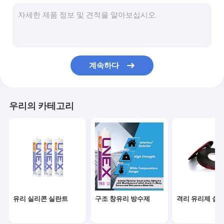
분자체 방습제
PVB 중간막
EVA 라미네이션 필름
계속하다
현명한 영화
유리 연삭 도구
우리의 카테고리
글라스 드릴 툴
글라스 하드웨어
유리 에나멜 페인트
흡인컵 들치기
유리 실리콘 실란트
구조 창유리 방수제
격리 유리제 실
글라스 창고 보관대