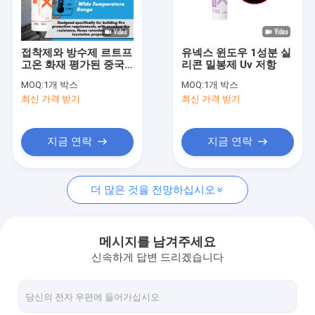
공장 여행
품질 관리
접착제와 방수제 르트프
유넥스 윈도우 1성분 실
고온 화재 평가된 중국
리콘 밀봉제 Uv 저항
연락주세요
실리콘 접착체 방화 불
MOQ:
1개 박스
MOQ:
1개 박스
꽃막이 실리콘 실란트
최신 가격 받기
최신 가격 받기
뉴스
인용문을 요구하세요
지금 연락
지금 연락
더 많은 것을 전망하십시오
유리 실리콘 실란트
구조 창유리 방수제
메시지를 남겨주세요
신속하게 답변 드리겠습니다
격리 유리제 실란트
알루미늄 창 이격자