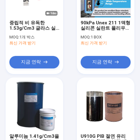
중립적 비 유독한
90kPa Unex 211 1액형
1.53g/Cm3 글라스 실
실리콘 실란트 폴리우레
리콘 밀봉제
탄 폼 조인트
MOQ:
1개 박스
MOQ:
1 BOX
최신 가격 받기
최신 가격 받기
지금 연락
지금 연락
집
제품
우리에 대하여
알루미늄 1.41g/Cm3을
U910G PIB 절연 유리