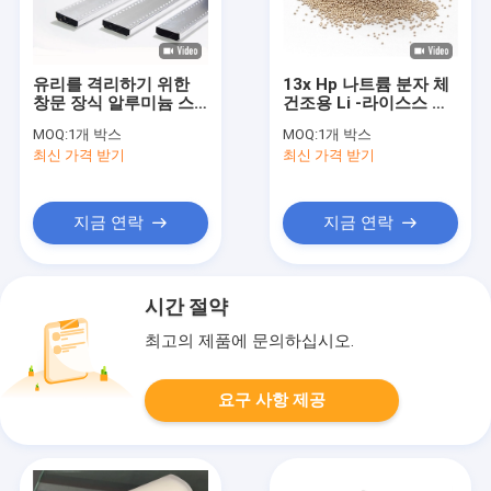
유리를 격리하기 위한
13x Hp 나트륨 분자 체
창문 장식 알루미늄 스
건조용 Li -라이스스 리
페이서 바
튬 제올라이트 0.4-
MOQ:
1개 박스
MOQ:
1개 박스
0.8mm 1.6-2.5mm
최신 가격 받기
최신 가격 받기
지금 연락
지금 연락
시간 절약
최고의 제품에 문의하십시오.
요구 사항 제공