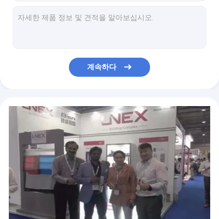
예비품과 부속물
휠 200 밀리미터를 부수는 유리 가공 그린 컵 수지
빨간 수지 컵 유리 연삭은 그라인더를 위한 블레이드를 움직입니다
전체 세그먼트 수지 본드 다이아몬드 회전 숫돌 유리 가공
글라스 CNC 모양 에징 기계를 위한 연필 모서리 다이아몬드 그라인더 블레이드 휠
80 밀리미터 글라스 연삭용 휠은 더블 엣징 머신을 위해 다이아몬드 연마 컵을 분할했습니다
계속하다
안경 베벨링 장치 22 밀리미터 동안 4 인치 다이아몬드 연삭 휠
X5000 유리 연삭은 에지 연마를 위해 광택이 나는 실리콘 고무를 움직입니다
10S40 유리 연삭은 마멸 다이아몬드 디스크를 움직입니다
울은 마멸 유리 연삭이 밝기 나선형 버프 연마를 움직인다고 느꼈습니다
10대 충돌 그라인딩 디스크, 170 밀리미터 글라스 연마휠 60 에치 공정