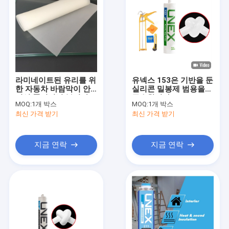
라미네이트된 유리를 위
유넥스 153은 기반을 둔
한 자동차 바람막이 안
실리콘 밀봉제 범용을
전성 폴리비닐 부티랄
급수합니다
MOQ:
1개 박스
MOQ:
1개 박스
영화
최신 가격 받기
최신 가격 받기
지금 연락
지금 연락