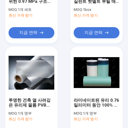
위한 0.97 MPa 구조적
실란트 핫멜트 부틸 매
공장 여행
실리콘 밀봉제 접착제
스틱 실란트
MOQ:
1개 세트
MOQ:
1box
최신 가격 받기
최신 가격 받기
품질 관리
연락주세요
지금 연락
지금 연락
뉴스
인용문을 요구하세요
유리 실리콘 실란트
구조 창유리 방수제
투명한 건축 열 사려깊
라미네이트된 유리 0.76
은 유리제 필름 PVB
밀리미터 동안 100% 버
격리 유리제 실란트
0.38mm 0.76mm
진 수지 세키수이 폴리
MOQ:
1개 명부
MOQ:
1개 명부
1.14mm 1.52mm
비닐 부티랄 영화
알루미늄 창 이격자
최신 가격 받기
최신 가격 받기