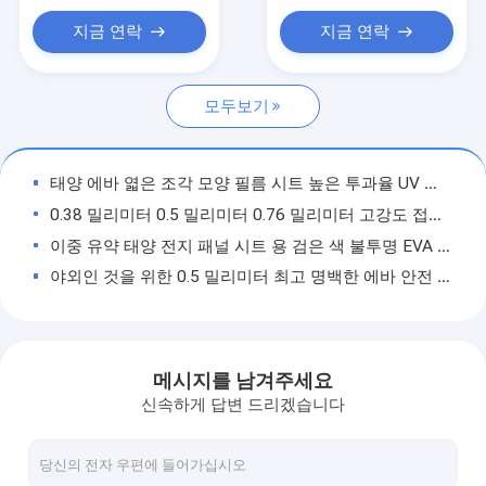
분자체 방습제
지금 연락
지금 연락
PVB 중간막
모두보기
EVA 라미네이션 필름
현명한 영화
태양 에바 엷은 조각 모양 필름 시트 높은 투과율 UV 방사 저항 0.76 밀리미터
유리 연삭 도구
0.38 밀리미터 0.5 밀리미터 0.76 밀리미터 고강도 접착제 색 에바 박판 제품 글래스 막 2300 밀리미터
이중 유약 태양 전지 패널 시트 용 검은 색 불투명 EVA 적층 필름
글라스 드릴 툴
야외인 것을 위한 0.5 밀리미터 최고 명백한 에바 안전 유리 층상 필름
글라스 하드웨어
스마트 유리를 위해 절체 가능한 PDLC 현명한 영화 셀프 접착제
스마트 와이어를 연결하는 0.11mm 전도성 자동 접착 동박 테이프
유리 에나멜 페인트
점착성 전기적으로 전도성 실버 페이스트 접착제 치수
메시지를 남겨주세요
흡인컵 들치기
야외인 라미네이트된 유리를 위한 극단적 명백한 속건성 접착제 에바 적층막
신속하게 답변 드리겠습니다
STG 현명한 전기 투명한 절체 가능한 프라이버시 글래스 막
글라스 창고 보관대
PDLC 절체 가능한 현명한 영화 전기 유백 유리는 셀프 접착제 80000h를 착색시켰습니다