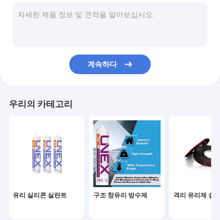
분자체 방습제
PVB 중간막
EVA 라미네이션 필름
계속하다
현명한 영화
유리 연삭 도구
우리의 카테고리
글라스 드릴 툴
글라스 하드웨어
유리 에나멜 페인트
흡인컵 들치기
유리 실리콘 실란트
구조 창유리 방수제
격리 유리제 실
글라스 창고 보관대