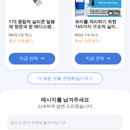
공장 여행
품질 관리
172 중립적 실리콘 밀봉
유리를 격리하기 위한
제 창문과 문 메디스팬
165가지 구조적 실리콘
연락주세요
결함 쉬운 씰링 구성
밀봉제 커튼 월 공동 지
MOQ:
1개 박스
MOQ:
1개 박스
도자 2 성분
최신 가격 받기
최신 가격 받기
뉴스
인용문을 요구하세요
지금 연락
지금 연락
더 많은 것을 전망하십시오
유리 실리콘 실란트
구조 창유리 방수제
메시지를 남겨주세요
신속하게 답변 드리겠습니다
격리 유리제 실란트
알루미늄 창 이격자