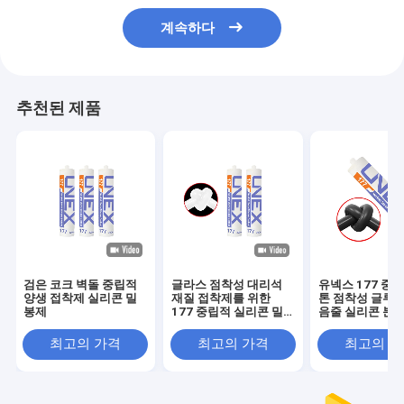
계속하다
추천된 제품
검은 코크 벽돌 중립적
글라스 점착성 대리석
유넥스 177 중
양생 접착제 실리콘 밀
재질 접착제를 위한
톤 점착성 글루 
봉제
177 중립적 실리콘 밀
음줄 실리콘 분명
봉제
수제
최고의 가격
최고의 가격
최고의 