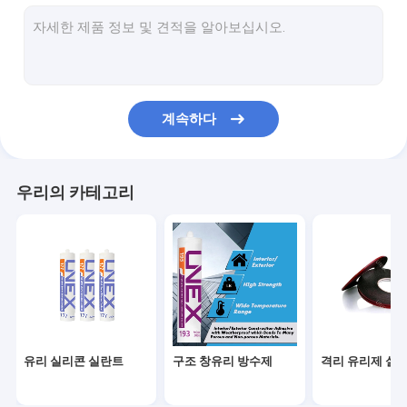
분자체 방습제
PVB 중간막
EVA 라미네이션 필름
계속하다
현명한 영화
유리 연삭 도구
우리의 카테고리
글라스 드릴 툴
글라스 하드웨어
유리 에나멜 페인트
흡인컵 들치기
유리 실리콘 실란트
구조 창유리 방수제
격리 유리제 실
글라스 창고 보관대