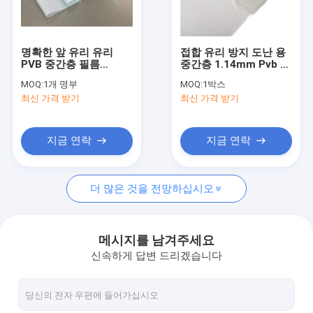
공장 여행
품질 관리
명확한 앞 유리 유리
접합 유리 방지 도난 용
PVB 중간층 필름
중간층 1.14mm Pvb 필
연락주세요
0.76mm 두께
름
MOQ:
1개 명부
MOQ:
1박스
최신 가격 받기
최신 가격 받기
뉴스
인용문을 요구하세요
지금 연락
지금 연락
더 많은 것을 전망하십시오
유리 실리콘 실란트
구조 창유리 방수제
메시지를 남겨주세요
신속하게 답변 드리겠습니다
격리 유리제 실란트
알루미늄 창 이격자