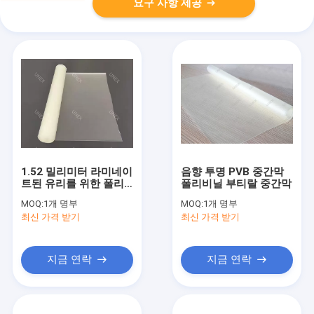
요구 사항 제공
1.52 밀리미터 라미네이
음향 투명 PVB 중간막
트된 유리를 위한 폴리
폴리비닐 부티랄 중간막
비닐 부티랄 층 간 막은
MOQ:
1개 명부
MOQ:
1개 명부
건축학적인 수지를 새롭
최신 가격 받기
최신 가격 받기
게 합니다
지금 연락
지금 연락