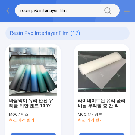
Resin Pvb Interlayer Film
(17)
바람막이 유리 안전 유
라미네이트된 유리 폴리
리를 위한 밴드 100% 신
비닐 부티랄 층 간 막 폴
선한 수지 PVB 중간층
리비닐 부티랄 수지
MOQ:
1박스
MOQ:
1개 명부
필름 0.76 Mm를 착색하
0.76 밀리미터
최신 가격 받기
최신 가격 받기
십시오