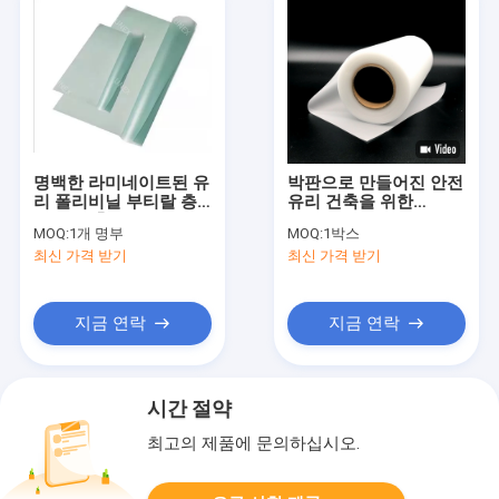
명백한 라미네이트된 유
박판으로 만들어진 안전
리 폴리비닐 부티랄 층
유리 건축을 위한
간 막 건축학 0.38 밀리
1.52mm 투명한 Pvb 중
MOQ:
1개 명부
MOQ:
1박스
미터
간층 필름
최신 가격 받기
최신 가격 받기
지금 연락
지금 연락
시간 절약
최고의 제품에 문의하십시오.