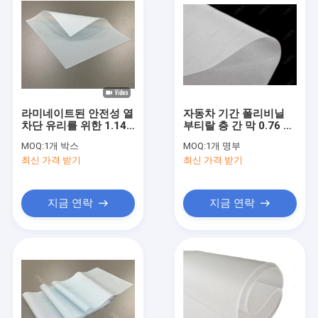
라미네이트된 안전성 열
자동차 기간 폴리비닐
차단 유리를 위한 1.14
부티랄 층 간 막 0.76 밀
밀리미터 고분자 폴리비
리미터 100% 버진 수지
MOQ:
1개 박스
MOQ:
1개 명부
닐 부티랄 층 간 막
최신 가격 받기
최신 가격 받기
지금 연락
지금 연락
집
제품
우리에 대하여