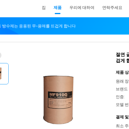
집
제품
우리에 대하여
연락주세요
등 방수제는 응용된 무-용매를 뜨겁게 합니다
절연 
겁게 
제품 상
원래 장
브랜드 
인증:
모델 번
결제 및
최소 주