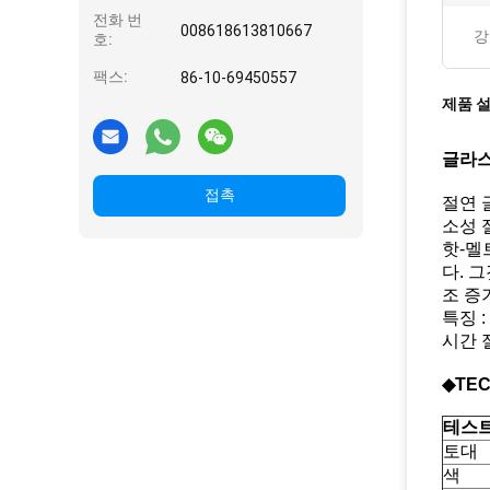
전화 번
008618613810667
강
호:
팩스:
86-10-69450557
제품 
글라스
접촉
절연 
소성 
핫-멜
다. 
조 증
특징 
시간 
◆TEC
테
토