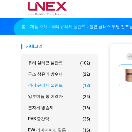
홈
제품 소개
격리 유리제 실란트
절연 글래스 부틸 전조
카테고리
유리 실리콘 실란트
(102)
구조 창유리 방수제
(22)
격리 유리제 실란트
(18)
알루미늄 창 이격자
(24)
분자체 방습제
(16)
PVB 중간막
(35)
EVA 라미네이션 필름
(16)