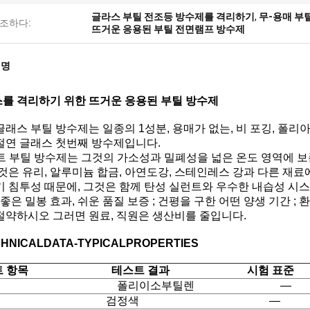
글라스 부틸 전조등 방수제를 격리하기
,
무-용매 부
조하다:
뜨거운 응용된 부틸 전면램프 방수제
설명
를 격리하기 위한 뜨거운 응용된 부틸 방수제
글래스 부틸 방수제는 일종의 1성분, 용매가 없는, 비 포깅, 폴
절연 글래스 첫번째 방수제입니다.
트 부틸 방수제는 그것의 가소성과 밀폐성을 넓은 온도 영역에 
그것은 유리, 알루미늄 합금, 아연도강, 스테인레스 강과 다른 재
기 침투성 때문에, 그것은 함께 탄성 실런트와 우수한 내습성 시스
: 좋은 밀봉 효과, 쉬운 품질 보증 ; 건평을 구한 어떤 양생 기간 ; 
절약하시오 그러면 원료, 직원은 생산비를 줄입니다.
HNICALDATA-TYPICALPROPERTIES
스트 항목 테스트 결과 시험 표준
대 폴리이소부틸렌 ―
색 검정색 ―