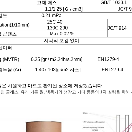
현 고체 매스 GB/T 1033.1
비중
1.1/1.25 [Ｇ / cm3]
JC/T 
 강도 0.21 mPa
25C 40
ation(1/10mm)
130C 290
JC/T 914
성 콘탠츠 Max.0.02 %
깅 시각적 포깅 없이 ―
벤이퍼
(MVTR) 0.25 [gr / m2.24hrs.2mm] EN1279-4
침투율 (Ar) 1.40x 103[gr/m2.하스] EN1279-4
월은 시원하고 마르고 환기된 장소에 저장했습니다
연 글래스, 유리 커튼 월, 냉동기와 냉장고 기타 등등의 1차 실링을 위해