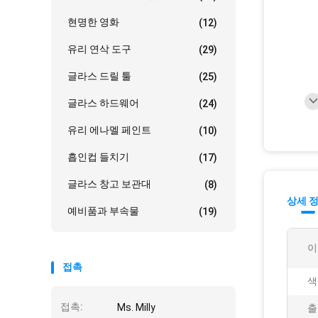
현명한 영화
(12)
유리 연삭 도구
(29)
글라스 드릴 툴
(25)
글라스 하드웨어
(24)
유리 에나멜 페인트
(10)
흡인컵 들치기
(17)
글라스 창고 보관대
(8)
상세 
예비품과 부속물
(19)
이
접촉
색
접촉:
Ms. Milly
출