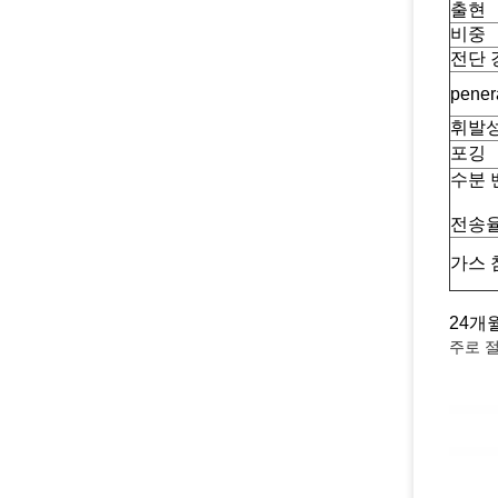
출
전단
pener
휘발
포
수분 
전송율 
가스 
24개
주로 절