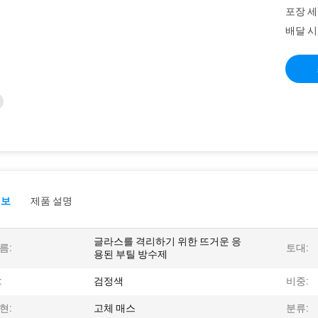
포장 세
배달 시
정보
제품 설명
글라스를 격리하기 위한 뜨거운 응
름:
토대:
용된 부틸 방수제
:
검정색
비중:
현:
고체 매스
분류: