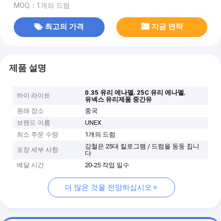
MOQ：1개의 드럼
최고의 가격
지금 연락
제품 설명
,
,
0.35 유리 에나멜
25C 유리 에나멜
하이 라이트
유넥스 유리제품 중간유
원래 장소
중국
브랜드 이름
UNEX
최소 주문 수량
1개의 드럼
강철은 25대 킬로그램 / 드럼을 둥둥 칩니
포장 세부 사항
다
배달 시간
20-25 작업 일수
더 많은 것을 전망하십시오