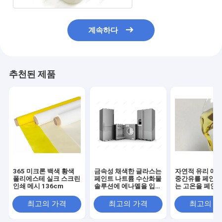
계속하다
추천된 제품
365 미크론 백색 황색
금속성 채색한 글라스는
자연적 유리 에
폴리에스테 실크 스크린
페인트 나트륨 수산화물
중간유를 페인트
인쇄 메시 136cm
솔루션에 에나멜을 입힙
는 고온을 페인트
니다
합니다
최고의 가격
최고의 가격
최고의 